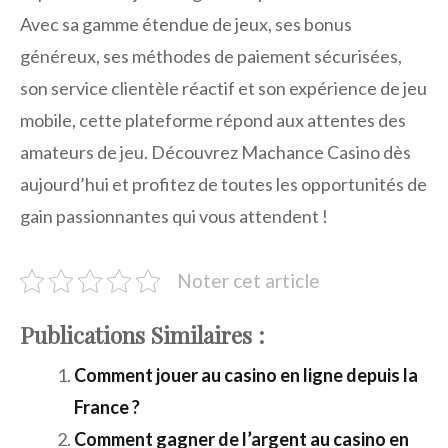
Avec sa gamme étendue de jeux, ses bonus
généreux, ses méthodes de paiement sécurisées,
son service clientèle réactif et son expérience de jeu
mobile, cette plateforme répond aux attentes des
amateurs de jeu. Découvrez Machance Casino dès
aujourd’hui et profitez de toutes les opportunités de
gain passionnantes qui vous attendent !
Noter cet article
Publications Similaires :
Comment jouer au casino en ligne depuis la
France ?
Comment gagner de l’argent au casino en