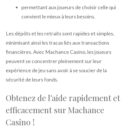
permettant aux joueurs de choisir celle qui
convient le mieux à leurs besoins.
Les dépôts et les retraits sont rapides et simples,
minimisant ainsi les tracas liés aux transactions
financières. Avec Machance Casino, les joueurs
peuvent se concentrer pleinement sur leur
expérience de jeu sans avoir à se soucier de la
sécurité de leurs fonds.
Obtenez de l’aide rapidement et
efficacement sur Machance
Casino !