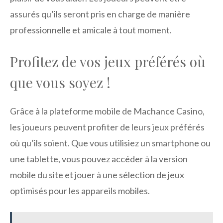
assurés qu’ils seront pris en charge de manière
professionnelle et amicale à tout moment.
Profitez de vos jeux préférés où
que vous soyez !
Grâce à la plateforme mobile de Machance Casino,
les joueurs peuvent profiter de leurs jeux préférés
où qu’ils soient. Que vous utilisiez un smartphone ou
une tablette, vous pouvez accéder à la version
mobile du site et jouer à une sélection de jeux
optimisés pour les appareils mobiles.