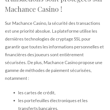
Machance Casino !
Sur Machance Casino, la sécurité des transactions
est une priorité absolue. La plateforme utilise les
dernières technologies de cryptage SSL pour
garantir que toutes les informations personnelles et
financières des joueurs sont entièrement
sécurisées. De plus, Machance Casino propose une
gamme de méthodes de paiement sécurisées,
notamment :
les cartes de crédit,
les portefeuilles électroniques et les
transferts bancaires,